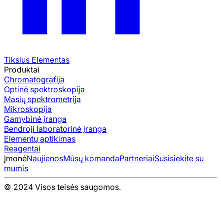
Tikslus Elementas
Produktai
Chromatografija
Optinė spektroskopija
Masių spektrometrija
Mikroskopija
Gamybinė įranga
Bendroji laboratorinė įranga
Elementų aptikimas
Reagentai
Įmonė
Naujienos
Mūsų komanda
Partneriai
Susisiekite su
mumis
© 2024 Visos teisės saugomos.