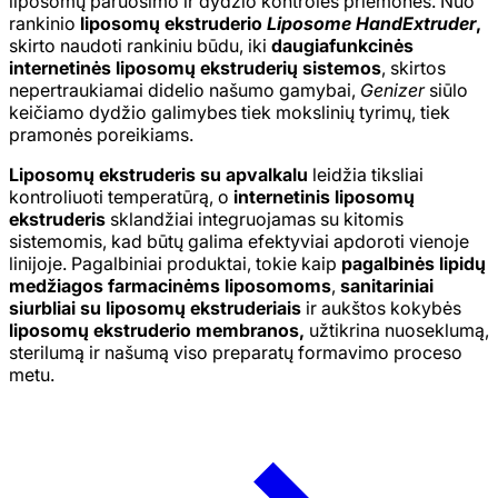
liposomų paruošimo ir dydžio kontrolės priemones. Nuo
rankinio
liposomų ekstruderio
Liposome HandExtruder
,
skirto naudoti rankiniu būdu, iki
daugiafunkcinės
internetinės liposomų ekstruderių sistemos
, skirtos
nepertraukiamai didelio našumo gamybai,
Genizer
siūlo
keičiamo dydžio galimybes tiek mokslinių tyrimų, tiek
pramonės poreikiams.
Liposomų ekstruderis su apvalkalu
leidžia tiksliai
kontroliuoti temperatūrą, o
internetinis liposomų
ekstruderis
sklandžiai integruojamas su kitomis
sistemomis, kad būtų galima efektyviai apdoroti vienoje
linijoje. Pagalbiniai produktai, tokie kaip
pagalbinės lipidų
medžiagos farmacinėms liposomoms
,
sanitariniai
siurbliai su liposomų ekstruderiais
ir aukštos kokybės
liposomų ekstruderio membranos,
užtikrina nuoseklumą,
sterilumą ir našumą viso preparatų formavimo proceso
metu.