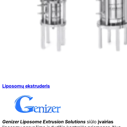
Liposomų ekstruderis
Genizer Liposome Extrusion Solutions
siūlo
įvairias