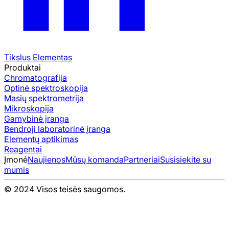
Tikslus Elementas
Produktai
Chromatografija
Optinė spektroskopija
Masių spektrometrija
Mikroskopija
Gamybinė įranga
Bendroji laboratorinė įranga
Elementų aptikimas
Reagentai
Įmonė
Naujienos
Mūsų komanda
Partneriai
Susisiekite su
mumis
© 2024 Visos teisės saugomos.