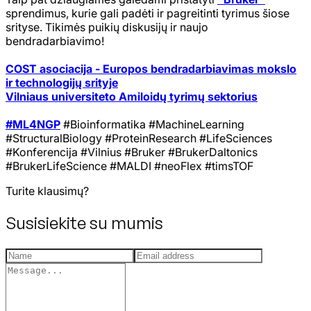
sprendimus, kurie gali padėti ir pagreitinti tyrimus šiose
srityse. Tikimės puikių diskusijų ir naujo
bendradarbiavimo!
COST asociacija - Europos bendradarbiavimas mokslo
ir technologijų srityje
Vilniaus universiteto Amiloidų tyrimų sektorius
#ML4NGP
#Bioinformatika
#MachineLearning
#StructuralBiology
#ProteinResearch
#LifeSciences
#Konferencija
#Vilnius
#Bruker
#BrukerDaltonics
#BrukerLifeScience
#MALDI
#neoFlex
#timsTOF
Turite klausimų?
Susisiekite su mumis