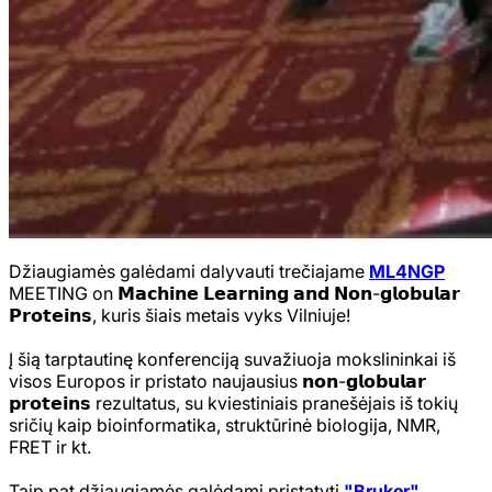
Džiaugiamės galėdami dalyvauti trečiajame
ML4NGP
MEETING on 𝗠𝗮𝗰𝗵𝗶𝗻𝗲 𝗟𝗲𝗮𝗿𝗻𝗶𝗻𝗴 𝗮𝗻𝗱 𝗡𝗼𝗻-𝗴𝗹𝗼𝗯𝘂𝗹𝗮𝗿
𝗣𝗿𝗼𝘁𝗲𝗶𝗻𝘀, kuris šiais metais vyks Vilniuje!
Į šią tarptautinę konferenciją suvažiuoja mokslininkai iš
visos Europos ir pristato naujausius 𝗻𝗼𝗻-𝗴𝗹𝗼𝗯𝘂𝗹𝗮𝗿
𝗽𝗿𝗼𝘁𝗲𝗶𝗻𝘀 rezultatus, su kviestiniais pranešėjais iš tokių
sričių kaip bioinformatika, struktūrinė biologija, NMR,
FRET ir kt.
Taip pat džiaugiamės galėdami pristatyti
"Bruker"