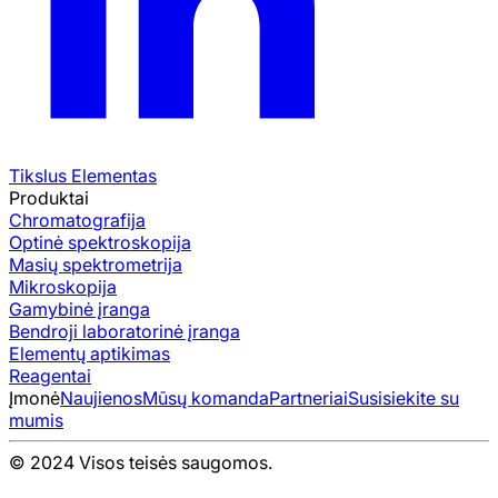
Tikslus Elementas
Produktai
Chromatografija
Optinė spektroskopija
Masių spektrometrija
Mikroskopija
Gamybinė įranga
Bendroji laboratorinė įranga
Elementų aptikimas
Reagentai
Įmonė
Naujienos
Mūsų komanda
Partneriai
Susisiekite su
mumis
© 2024 Visos teisės saugomos.