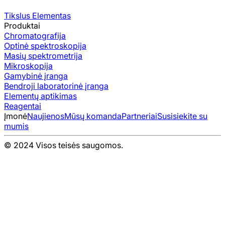
Tikslus Elementas
Produktai
Chromatografija
Optinė spektroskopija
Masių spektrometrija
Mikroskopija
Gamybinė įranga
Bendroji laboratorinė įranga
Elementų aptikimas
Reagentai
Įmonė
Naujienos
Mūsų komanda
Partneriai
Susisiekite su
mumis
© 2024 Visos teisės saugomos.