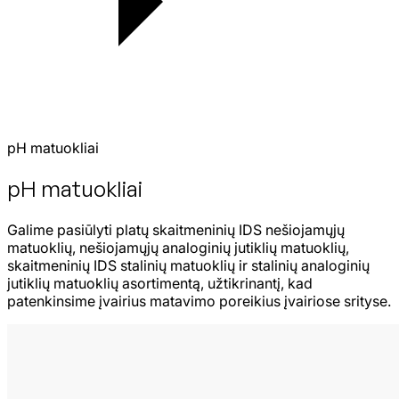
pH matuokliai
pH matuokliai
Galime pasiūlyti platų skaitmeninių IDS nešiojamųjų
matuoklių, nešiojamųjų analoginių jutiklių matuoklių,
skaitmeninių IDS stalinių matuoklių ir stalinių analoginių
jutiklių matuoklių asortimentą, užtikrinantį, kad
patenkinsime įvairius matavimo poreikius įvairiose srityse.