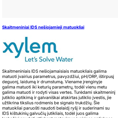
Skaitmeniniai IDS nešiojamieji matuokliai
Skaitmeniniais IDS nešiojamaisiais matuokliais galima
matuoti įvairius parametrus, pavyzdžiui, pH/ORP, ištirpusį
deguonį, laidumą ir drumstumą. Viename įrenginyje
galima matuoti iki keturių parametrų, todėl vienu metu
galima matuoti ir rodyti visas vertes. Turėdami skaitmeninį
jutiklio aptikimą ir galvaniškai atskirtas jutiklio įvestis, jie
užtikrina tikslius rodmenis be signalo trukdžių. Šie
matuokliai paruošti naudoti belaidį ryšį ir suderinami su
IDS kištukinių galvučių jutikliais, todėl juos galima