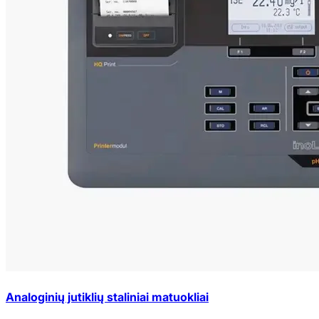
Analoginių jutiklių staliniai matuokliai