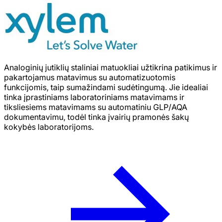
Analoginių jutiklių staliniai matuokliai užtikrina patikimus ir
pakartojamus matavimus su automatizuotomis
funkcijomis, taip sumažindami sudėtingumą. Jie idealiai
tinka įprastiniams laboratoriniams matavimams ir
tiksliesiems matavimams su automatiniu GLP/AQA
dokumentavimu, todėl tinka įvairių pramonės šakų
kokybės laboratorijoms.