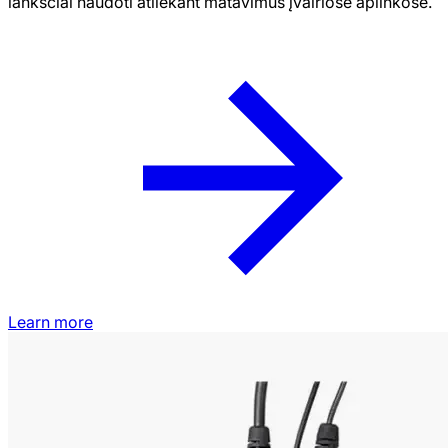
lanksčiai naudoti atliekant matavimus įvairiose aplinkose.
Learn more