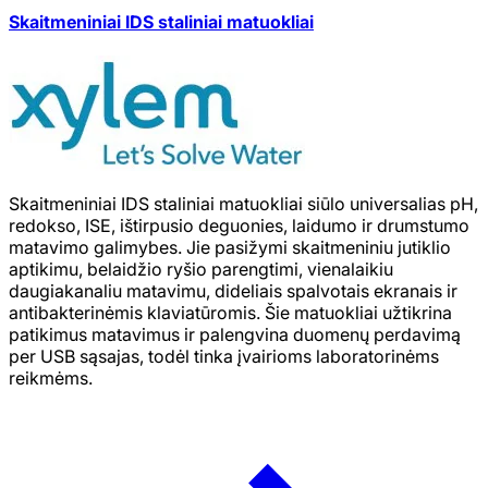
Skaitmeniniai IDS staliniai matuokliai
Skaitmeniniai IDS staliniai matuokliai siūlo universalias pH,
redokso, ISE, ištirpusio deguonies, laidumo ir drumstumo
matavimo galimybes. Jie pasižymi skaitmeniniu jutiklio
aptikimu, belaidžio ryšio parengtimi, vienalaikiu
daugiakanaliu matavimu, dideliais spalvotais ekranais ir
antibakterinėmis klaviatūromis. Šie matuokliai užtikrina
patikimus matavimus ir palengvina duomenų perdavimą
per USB sąsajas, todėl tinka įvairioms laboratorinėms
reikmėms.