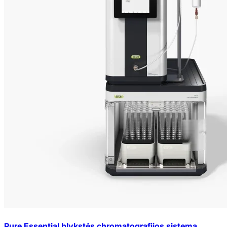
Pure Essential blykstės chromatografijos sistema