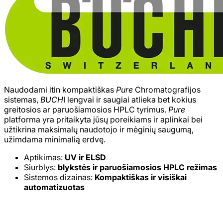
Naudodami itin kompaktiškas
Pure
Chromatografijos
sistemas,
BUCH
I lengvai ir saugiai atlieka bet kokius
greitosios ar paruošiamosios HPLC tyrimus.
Pure
platforma yra pritaikyta jūsų poreikiams ir aplinkai bei
užtikrina maksimalų naudotojo ir mėginių saugumą,
užimdama minimalią erdvę.
Aptikimas:
UV ir ELSD
Siurblys:
blykstės ir paruošiamosios HPLC režimas
Sistemos dizainas:
Kompaktiškas ir visiškai
automatizuotas