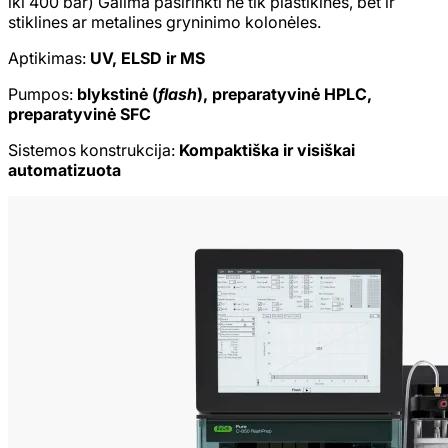
iki 400 bar) Galima pasirinkti ne tik plastikines, bet ir
stiklines ar metalines gryninimo kolonėles.
Aptikimas:
UV, ELSD ir MS
Pumpos:
blykstinė (
flash
), preparatyvinė HPLC,
preparatyvinė SFC
Sistemos konstrukcija:
Kompaktiška ir visiškai
automatizuota