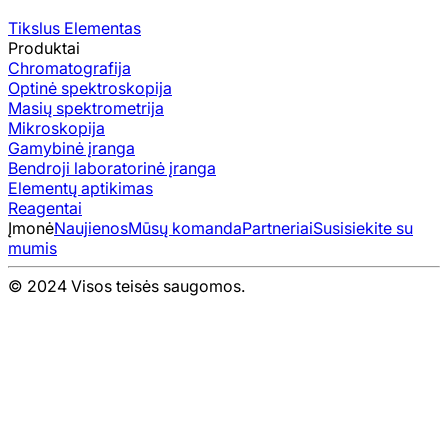
Tikslus Elementas
Produktai
Chromatografija
Optinė spektroskopija
Masių spektrometrija
Mikroskopija
Gamybinė įranga
Bendroji laboratorinė įranga
Elementų aptikimas
Reagentai
Įmonė
Naujienos
Mūsų komanda
Partneriai
Susisiekite su
mumis
© 2024 Visos teisės saugomos.