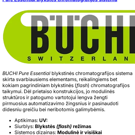
BUCHI Pure Essential
blykstinės chromatografijos sistema
skirta svarbiausiems elementams, reikalingiems bet
kokiam pagrindiniam blykstinės (
flash
) chromatografijos
taikymui. Dėl prietaiso konstrukcijos, jo modulinės
struktūros ir patogumo vartotojui lengva žengti
pirmuosius automatizavimo žingsnius ir pasinaudoti
didesniu greičiu bei neribotomis galimybėmis.
Aptikimas:
UV:
Siurblys:
Blykstės
(flash)
režimas
Sistemos dizainas:
Modulinė ir visiškai