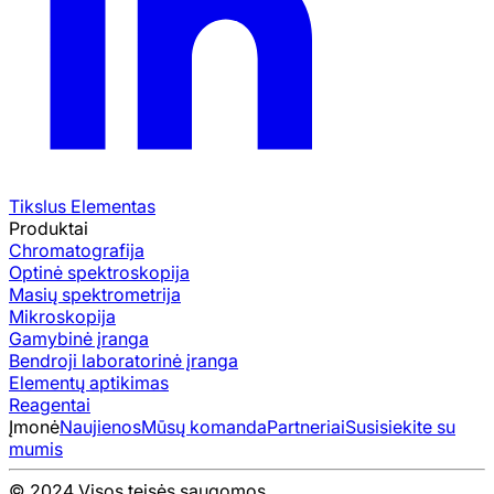
Tikslus Elementas
Produktai
Chromatografija
Optinė spektroskopija
Masių spektrometrija
Mikroskopija
Gamybinė įranga
Bendroji laboratorinė įranga
Elementų aptikimas
Reagentai
Įmonė
Naujienos
Mūsų komanda
Partneriai
Susisiekite su
mumis
© 2024 Visos teisės saugomos.