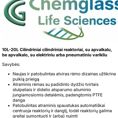
10L-20L Cilindriniai cilindriniai reaktoriai, su apvalkalu,
be apvalkalo, su elektriniu arba pneumatiniu varikliu
Savybės:
Naujas ir patobulintas atviras rėmo dizainas užtikrina
puikią prieigą
Atraminis rėmas su padidinto dydžio tvirtais
stulpeliais ir didelio atsparumo aliuminio
jungiamosiomis detalėmis, padengtomis PTFE
danga
Patobulintas atraminis spaustukas automatiškai
centruoja reaktorių ir dangtį, todėl reaktorių galima
greitai sumontuoti ir (arba) nuimti