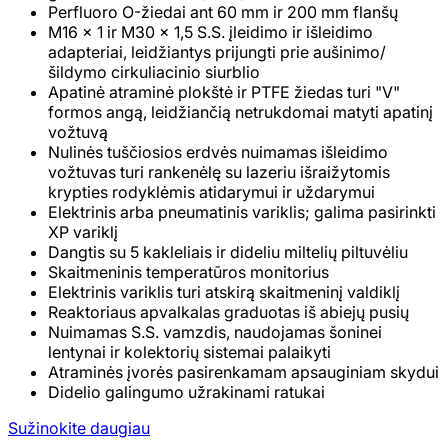
Perfluoro O-žiedai ant 60 mm ir 200 mm flanšų
M16 x 1 ir M30 x 1,5 S.S. įleidimo ir išleidimo
adapteriai, leidžiantys prijungti prie aušinimo/
šildymo cirkuliacinio siurblio
Apatinė atraminė plokštė ir PTFE žiedas turi "V"
formos angą, leidžiančią netrukdomai matyti apatinį
vožtuvą
Nulinės tuščiosios erdvės nuimamas išleidimo
vožtuvas turi rankenėlę su lazeriu išraižytomis
krypties rodyklėmis atidarymui ir uždarymui
Elektrinis arba pneumatinis variklis; galima pasirinkti
XP variklį
Dangtis su 5 kakleliais ir dideliu miltelių piltuvėliu
Skaitmeninis temperatūros monitorius
Elektrinis variklis turi atskirą skaitmeninį valdiklį
Reaktoriaus apvalkalas graduotas iš abiejų pusių
Nuimamas S.S. vamzdis, naudojamas šoninei
lentynai ir kolektorių sistemai palaikyti
Atraminės įvorės pasirenkamam apsauginiam skydui
Didelio galingumo užrakinami ratukai
Sužinokite daugiau