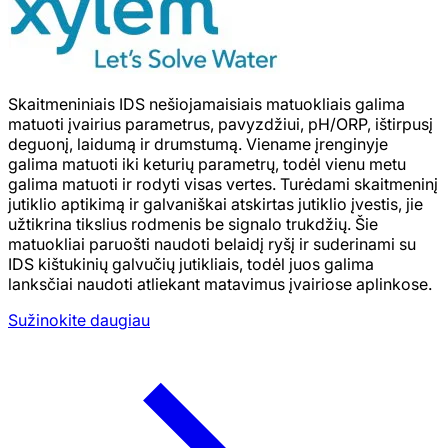
Skaitmeniniais IDS nešiojamaisiais matuokliais galima
matuoti įvairius parametrus, pavyzdžiui, pH/ORP, ištirpusį
deguonį, laidumą ir drumstumą. Viename įrenginyje
galima matuoti iki keturių parametrų, todėl vienu metu
galima matuoti ir rodyti visas vertes. Turėdami skaitmeninį
jutiklio aptikimą ir galvaniškai atskirtas jutiklio įvestis, jie
užtikrina tikslius rodmenis be signalo trukdžių. Šie
matuokliai paruošti naudoti belaidį ryšį ir suderinami su
IDS kištukinių galvučių jutikliais, todėl juos galima
lanksčiai naudoti atliekant matavimus įvairiose aplinkose.
Sužinokite daugiau