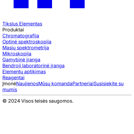
Tikslus Elementas
Produktai
Chromatografija
Optinė spektroskopija
Masių spektrometrija
Mikroskopija
Gamybinė įranga
Bendroji laboratorinė įranga
Elementų aptikimas
Reagentai
Įmonė
Naujienos
Mūsų komanda
Partneriai
Susisiekite su
mumis
© 2024 Visos teisės saugomos.