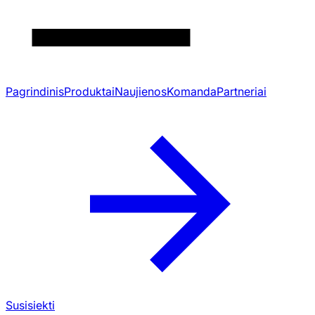
Pagrindinis
Produktai
Naujienos
Komanda
Partneriai
Susisiekti