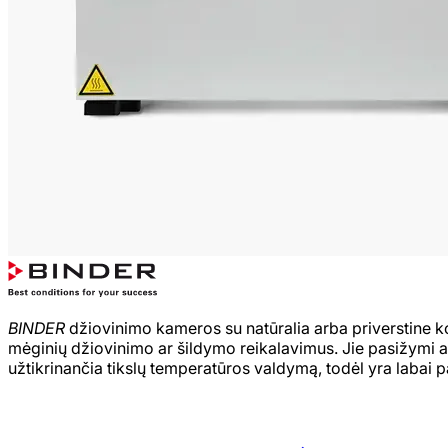
BINDER
džiovinimo kameros su natūralia arba priverstine ko
mėginių džiovinimo ar šildymo reikalavimus. Jie pasižymi a
užtikrinančia tikslų temperatūros valdymą, todėl yra labai p