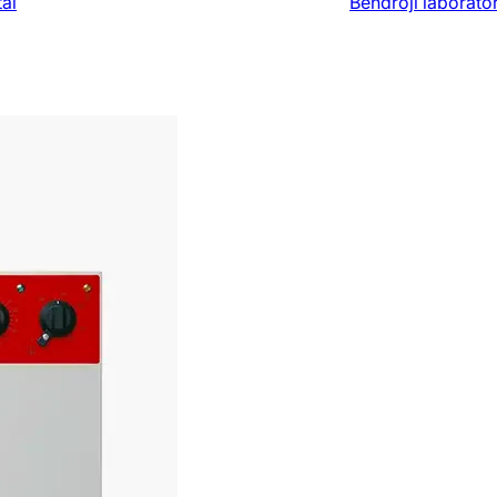
ai
Bendroji laborato