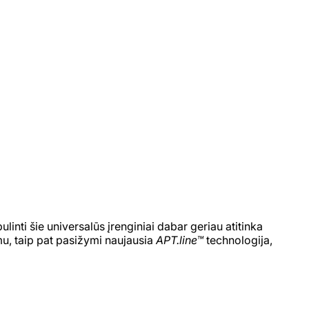
nti šie universalūs įrenginiai dabar geriau atitinka
u, taip pat pasižymi naujausia
APT.line™
technologija,