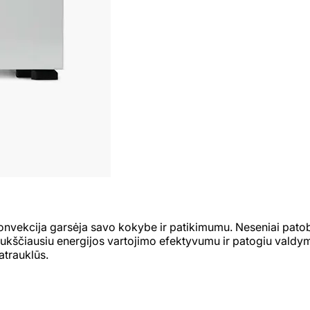
nvekcija garsėja savo kokybe ir patikimumu. Neseniai patobuli
ukščiausiu energijos vartojimo efektyvumu ir patogiu valdym
atrauklūs.