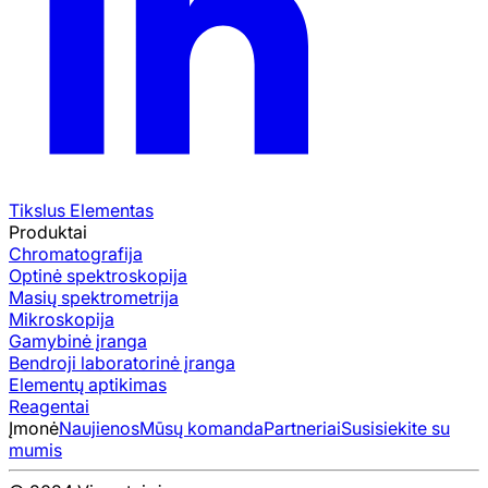
Tikslus Elementas
Produktai
Chromatografija
Optinė spektroskopija
Masių spektrometrija
Mikroskopija
Gamybinė įranga
Bendroji laboratorinė įranga
Elementų aptikimas
Reagentai
Įmonė
Naujienos
Mūsų komanda
Partneriai
Susisiekite su
mumis