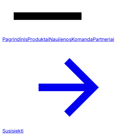
Pagrindinis
Produktai
Naujienos
Komanda
Partneriai
Susisiekti