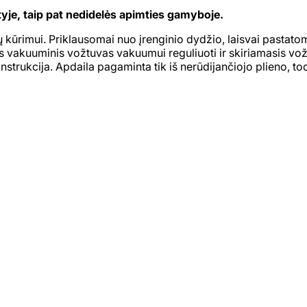
tyje, taip pat nedidelės apimties gamyboje.
ktų kūrimui. Priklausomai nuo įrenginio dydžio, laisvai pastat
gtas vakuuminis vožtuvas vakuumui reguliuoti ir skiriamasis v
onstrukcija. Apdaila pagaminta tik iš nerūdijančiojo plieno, t