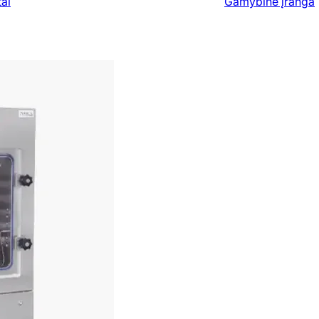
ai
Gamybinė įranga