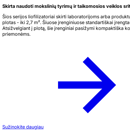
Skirta naudoti mokslinių tyrimų ir taikomosios veiklos sri
Šios serijos liofilizatoriai skirti laboratorijoms arba produ
plotas - iki 2,7 m². Šiuose įrenginiuose standartiškai įren
Atsižvelgiant į plotą, šie įrenginiai pasižymi kompaktiška k
priemonėms.
Sužinokite daugiau