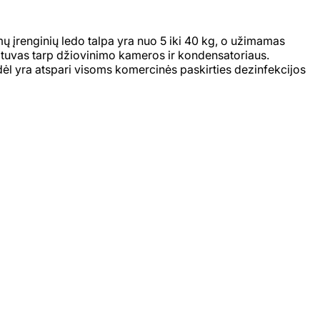
omų įrenginių ledo talpa yra nuo 5 iki 40 kg, o užimamas
ožtuvas tarp džiovinimo kameros ir kondensatoriaus.
odėl yra atspari visoms komercinės paskirties dezinfekcijos