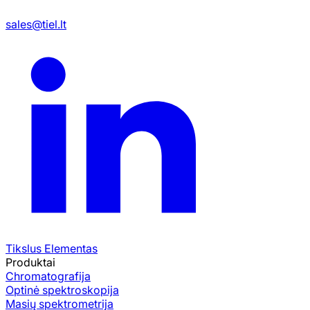
sales@tiel.lt
Tikslus Elementas
Produktai
Chromatografija
Optinė spektroskopija
Masių spektrometrija