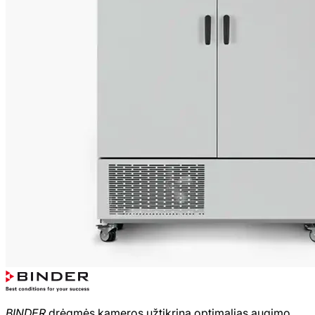
BINDER
drėgmės kameros užtikrina optimalias augimo