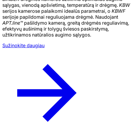
sąlygas, vienodą apšvietimą, temperatūrą ir drėgmę.
KBW
serijos kamerose palaikomi idealūs parametrai, o
KBWF
serijoje papildomai reguliuojama drėgmė. Naudojant
APT.line™
pašildymo kamerą, greitą drėgmės reguliavimą,
efektyvų aušinimą ir tolygų šviesos paskirstymą,
užtikrinamos natūralios augimo sąlygos.
Sužinokite daugiau