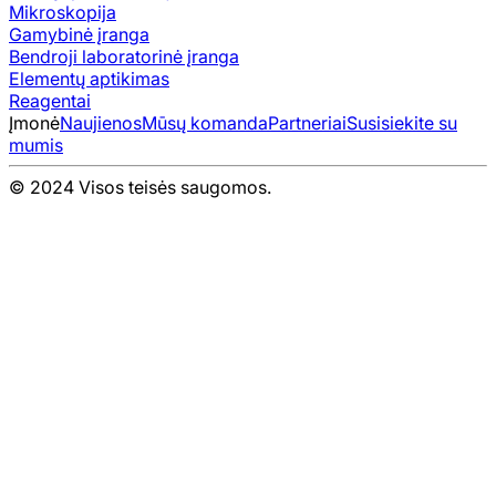
Mikroskopija
Gamybinė įranga
Bendroji laboratorinė įranga
Elementų aptikimas
Reagentai
Įmonė
Naujienos
Mūsų komanda
Partneriai
Susisiekite su
mumis
© 2024 Visos teisės saugomos.