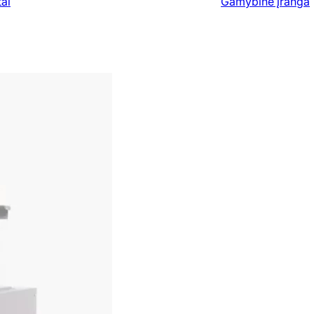
ai
Gamybinė įranga