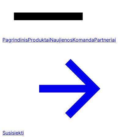
Pagrindinis
Produktai
Naujienos
Komanda
Partneriai
Susisiekti