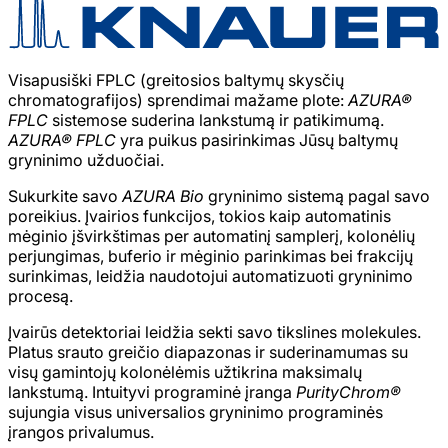
Visapusiški FPLC (greitosios baltymų skysčių
chromatografijos) sprendimai mažame plote:
AZURA®
FPLC
sistemose suderina lankstumą ir patikimumą.
AZURA® FPLC
yra puikus pasirinkimas Jūsų baltymų
gryninimo užduočiai.
Sukurkite savo
AZURA Bio
gryninimo sistemą pagal savo
poreikius. Įvairios funkcijos, tokios kaip automatinis
mėginio įšvirkštimas per automatinį samplerį, kolonėlių
perjungimas, buferio ir mėginio parinkimas bei frakcijų
surinkimas, leidžia naudotojui automatizuoti gryninimo
procesą.
Įvairūs detektoriai leidžia sekti savo tikslines molekules.
Platus srauto greičio diapazonas ir suderinamumas su
visų gamintojų kolonėlėmis užtikrina maksimalų
lankstumą. Intuityvi programinė įranga
PurityChrom®
sujungia visus universalios gryninimo programinės
įrangos privalumus.