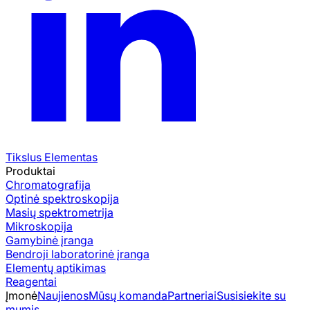
Tikslus Elementas
Produktai
Chromatografija
Optinė spektroskopija
Masių spektrometrija
Mikroskopija
Gamybinė įranga
Bendroji laboratorinė įranga
Elementų aptikimas
Reagentai
Įmonė
Naujienos
Mūsų komanda
Partneriai
Susisiekite su
mumis