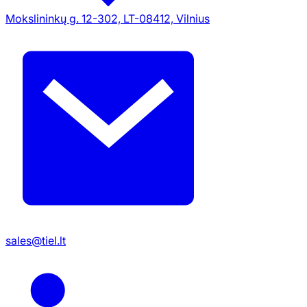
Mokslininkų g. 12-302, LT-08412, Vilnius
sales@tiel.lt