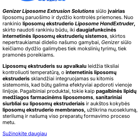
Genizer Liposome Extrusion Solutions
siūlo
įvairias
liposomų paruošimo ir dydžio kontrolės priemones. Nuo
rankinio
liposomų ekstruderio
Liposome HandExtruder
,
skirto naudoti rankiniu būdu, iki
daugiafunkcinės
internetinės liposomų ekstruderių sistemos
, skirtos
nepertraukiamai didelio našumo gamybai,
Genizer
siūlo
keičiamo dydžio galimybes tiek mokslinių tyrimų, tiek
pramonės poreikiams.
Liposomų ekstruderis su apvalkalu
leidžia tiksliai
kontroliuoti temperatūrą, o
internetinis liposomų
ekstruderis
sklandžiai integruojamas su kitomis
sistemomis, kad būtų galima efektyviai apdoroti vienoje
linijoje. Pagalbiniai produktai, tokie kaip
pagalbinės lipidų
medžiagos farmacinėms liposomoms
,
sanitariniai
siurbliai su liposomų ekstruderiais
ir aukštos kokybės
liposomų ekstruderio membranos,
užtikrina nuoseklumą,
sterilumą ir našumą viso preparatų formavimo proceso
metu.
Sužinokite daugiau