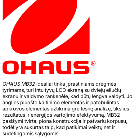
OHAUS MB32
idealiai tinka įprastiniams drėgmės
tyrimams, turi intuityvų LCD ekraną su dviejų eilučių
ekranu ir valdymo rankenėlę, kad būtų lengva valdyti. Jo
anglies pluošto kaitinimo elementas ir patobulintas
apkrovos elementas užtikrina greitesnę analizę, tikslius
rezultatus ir energijos vartojimo efektyvumą. MB32
pasižymi tvirta, plona konstrukcija ir patvariu korpusu,
todėl yra sukurtas taip, kad patikimai veiktų net ir
sudėtingomis sąlygomis.