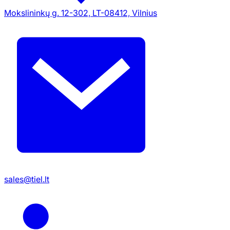
Mokslininkų g. 12-302, LT-08412, Vilnius
sales@tiel.lt