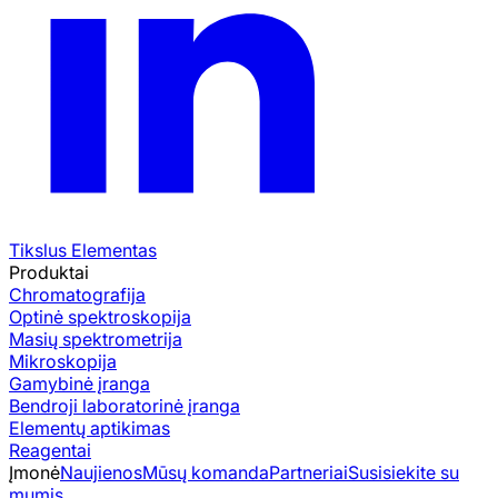
Tikslus Elementas
Produktai
Chromatografija
Optinė spektroskopija
Masių spektrometrija
Mikroskopija
Gamybinė įranga
Bendroji laboratorinė įranga
Elementų aptikimas
Reagentai
Įmonė
Naujienos
Mūsų komanda
Partneriai
Susisiekite su
mumis