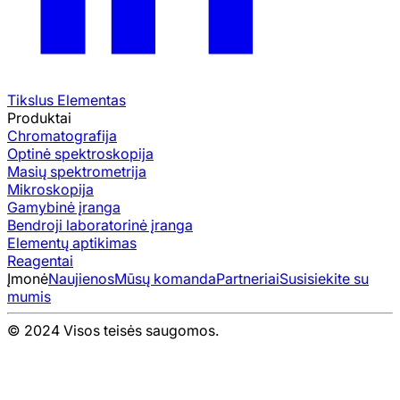
Tikslus Elementas
Produktai
Chromatografija
Optinė spektroskopija
Masių spektrometrija
Mikroskopija
Gamybinė įranga
Bendroji laboratorinė įranga
Elementų aptikimas
Reagentai
Įmonė
Naujienos
Mūsų komanda
Partneriai
Susisiekite su
mumis
© 2024 Visos teisės saugomos.