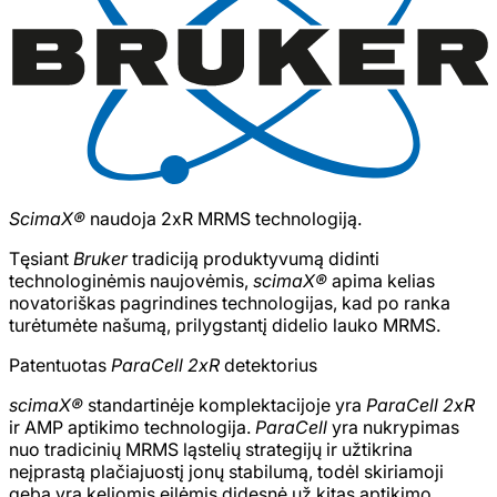
ScimaX®
naudoja 2xR MRMS technologiją.
Tęsiant
Bruker
tradiciją produktyvumą didinti
technologinėmis naujovėmis,
scimaX®
apima kelias
novatoriškas pagrindines technologijas, kad po ranka
turėtumėte našumą, prilygstantį didelio lauko MRMS.
Patentuotas
ParaCell 2xR
detektorius
scimaX®
standartinėje komplektacijoje yra
ParaCell 2xR
ir AMP aptikimo technologija.
ParaCell
yra nukrypimas
nuo tradicinių MRMS ląstelių strategijų ir užtikrina
neįprastą plačiajuostį jonų stabilumą, todėl skiriamoji
geba yra keliomis eilėmis didesnė už kitas aptikimo