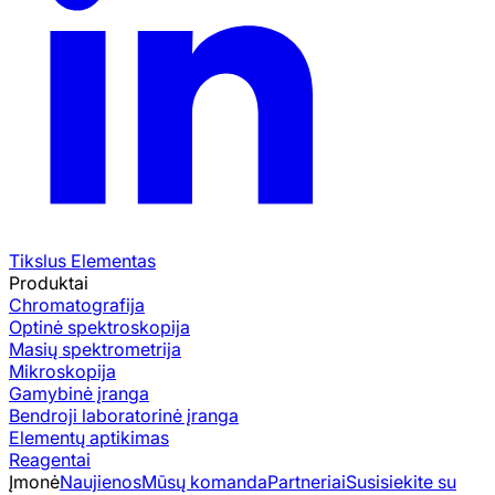
Tikslus Elementas
Produktai
Chromatografija
Optinė spektroskopija
Masių spektrometrija
Mikroskopija
Gamybinė įranga
Bendroji laboratorinė įranga
Elementų aptikimas
Reagentai
Įmonė
Naujienos
Mūsų komanda
Partneriai
Susisiekite su