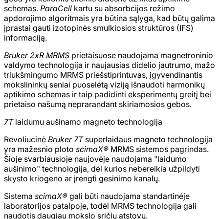
schemas.
ParaCell
kartu su absorbcijos režimo
apdorojimo algoritmais yra būtina sąlyga, kad būtų galima
įprastai gauti izotopinės smulkiosios struktūros (IFS)
informaciją.
Bruker 2xR MRMS
prietaisuose naudojama magnetroninio
valdymo technologija ir naujausias didelio jautrumo, mažo
triukšmingumo MRMS priešstiprintuvas, įgyvendinantis
mokslininkų seniai puoselėtą viziją išnaudoti harmonikų
aptikimo schemas ir taip padidinti eksperimentų greitį bei
prietaiso našumą neprarandant skiriamosios gebos.
7T
laidumu aušinamo magneto technologija
Revoliucinė
Bruker 7T
superlaidaus magneto technologija
yra mažesnio ploto
scimaX®
MRMS sistemos pagrindas.
Šioje svarbiausioje naujovėje naudojama "laidumo
aušinimo" technologija, dėl kurios nebereikia užpildyti
skysto kriogeno ar įrengti gesinimo kanalų.
Sistema
scimaX®
gali būti naudojama standartinėje
laboratorijos patalpoje, todėl MRMS technologija gali
naudotis daugiau mokslo sričių atstovų.