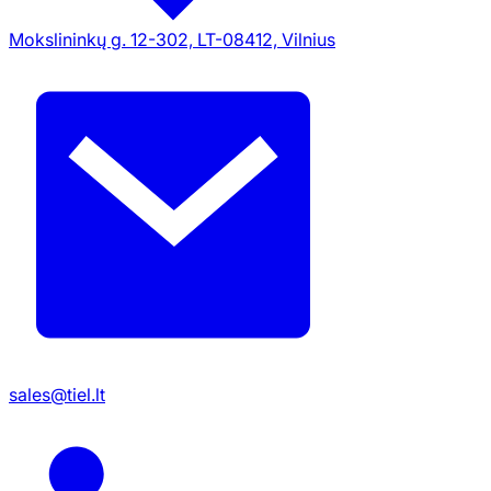
Mokslininkų g. 12-302, LT-08412, Vilnius
sales@tiel.lt