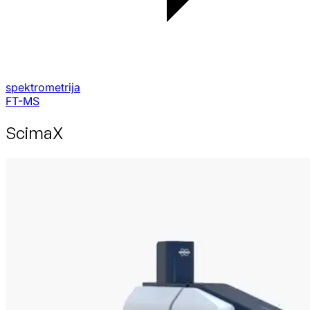
spektrometrija
FT-MS
ScimaX