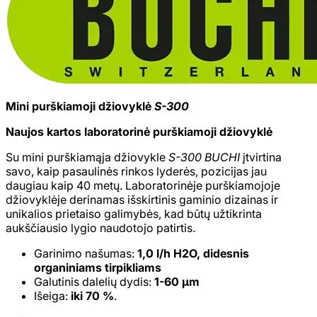
Mini purškiamoji džiovyklė
S-300
Naujos kartos laboratorinė purškiamoji džiovyklė
Su mini purškiamąja džiovykle
S-300
BUCHI
įtvirtina
savo, kaip pasaulinės rinkos lyderės, pozicijas jau
daugiau kaip 40 metų. Laboratorinėje purškiamojoje
džiovyklėje derinamas išskirtinis gaminio dizainas ir
unikalios prietaiso galimybės, kad būtų užtikrinta
aukščiausio lygio naudotojo patirtis.
Garinimo našumas:
1,0 l/h H2O, didesnis
organiniams tirpikliams
Galutinis dalelių dydis:
1-60 μm
Išeiga:
iki 70 %
.