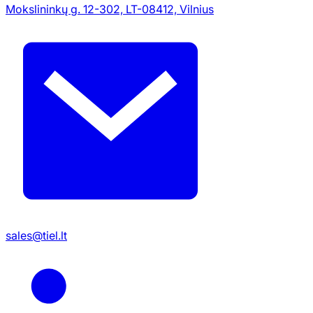
Mokslininkų g. 12-302, LT-08412, Vilnius
sales@tiel.lt