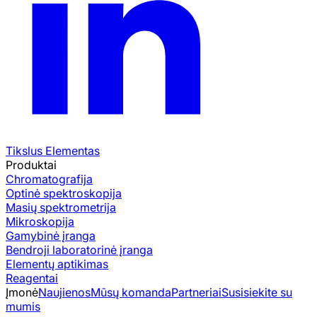
Tikslus Elementas
Produktai
Chromatografija
Optinė spektroskopija
Masių spektrometrija
Mikroskopija
Gamybinė įranga
Bendroji laboratorinė įranga
Elementų aptikimas
Reagentai
Įmonė
Naujienos
Mūsų komanda
Partneriai
Susisiekite su
mumis