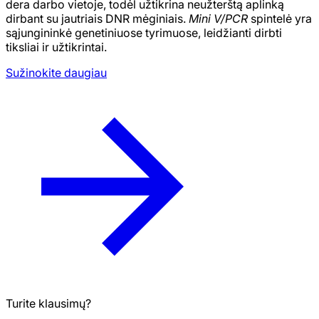
dera darbo vietoje, todėl užtikrina neužterštą aplinką
dirbant su jautriais DNR mėginiais.
Mini V/PCR
spintelė yra
sąjungininkė genetiniuose tyrimuose, leidžianti dirbti
tiksliai ir užtikrintai.
Sužinokite daugiau
Turite klausimų?