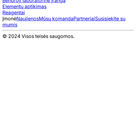
Bendroji laboratorinė įranga
Elementų aptikimas
Reagentai
Įmonė
Naujienos
Mūsų komanda
Partneriai
Susisiekite su
mumis
© 2024 Visos teisės saugomos.