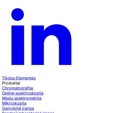
Tikslus Elementas
Produktai
Chromatografija
Optinė spektroskopija
Masių spektrometrija
Mikroskopija
Gamybinė įranga