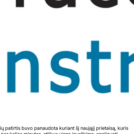
 patirtis buvo panaudota kuriant šį naująjį prietaisą, kuris
per kelias minutes, atlikus vieną įpurškimą, analizuoti