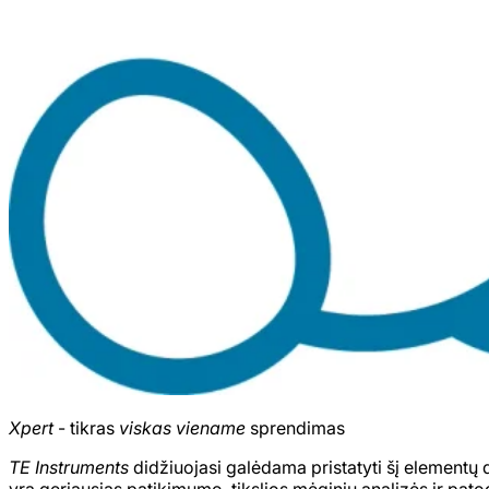
Xpert
- tikras
viskas viename
sprendimas
TE Instruments
didžiuojasi galėdama pristatyti šį element
yra geriausias patikimumo, tikslios mėginių analizės ir pat