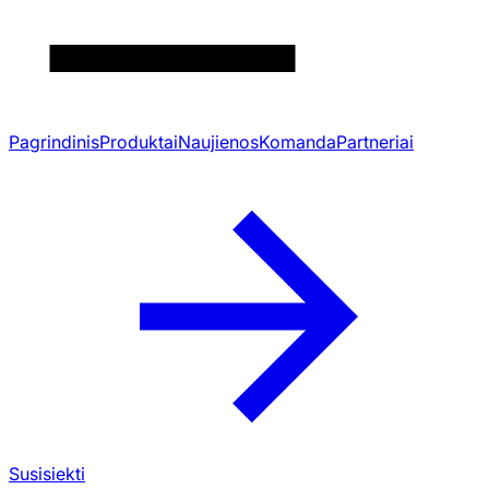
Pagrindinis
Produktai
Naujienos
Komanda
Partneriai
Susisiekti