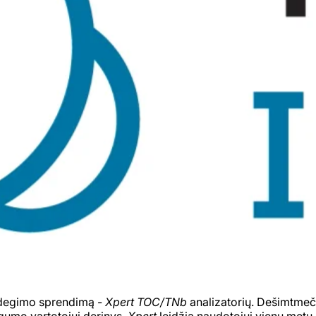
ų degimo sprendimą -
Xpert TOC/TNb
analizatorių. Dešimtmečių
ogumo vartotojui derinys.
Xpert
leidžia naudotojui vienu metu, 