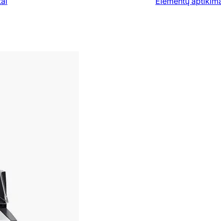
ai
Elementų aptikim