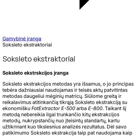
Gamybinė įranga
Soksleto ekstraktoriai
Soksleto ekstraktoriai
Soksleto ekstrskcijos įranga
Soksleto ekstrakcijos metodas yra išsamus, o jo principas
tebėra dažniausiai naudojamas ir teisės aktų patvitintas
metodas daugeliui mėginių matricų. Siūlome greitą ir
reikalavimus atitinkančią tikrąją Soksleto ekstrakciją su
ekonomišku
FatExtractor E-500
arba
E-800
. Taikant šį
metodą nebereikia ilgai trunkančio kitų ekstrakcijos
metodų, nukrypstančių nuo įteisintų standartų, kartu
užtikrinant kuo tikslesnius analizės rezultatus. Dėl savo
patikimumo Soksleto ekstrakcija taip pat naudojama kaip