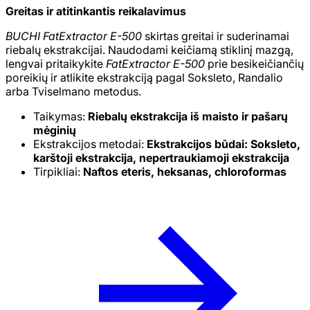
Greitas ir atitinkantis reikalavimus
BUCHI FatExtractor E-500
skirtas greitai ir suderinamai
riebalų ekstrakcijai. Naudodami keičiamą stiklinį mazgą,
lengvai pritaikykite
FatExtractor E-500
prie besikeičiančių
poreikių ir atlikite ekstrakciją pagal Soksleto, Randalio
arba Tviselmano metodus.
Taikymas:
Riebalų ekstrakcija iš maisto ir pašarų
mėginių
Ekstrakcijos metodai:
Ekstrakcijos būdai: Soksleto,
karštoji ekstrakcija, nepertraukiamoji ekstrakcija
Tirpikliai:
Naftos eteris, heksanas, chloroformas