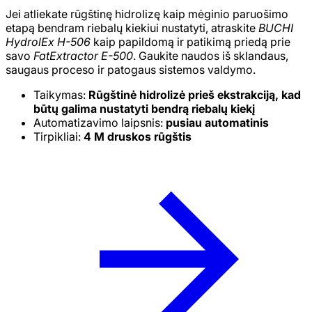
Jei atliekate rūgštinę hidrolizę kaip mėginio paruošimo
etapą bendram riebalų kiekiui nustatyti, atraskite
BUCHI
HydrolEx H-506
kaip papildomą ir patikimą priedą prie
savo
FatExtractor E-500
. Gaukite naudos iš sklandaus,
saugaus proceso ir patogaus sistemos valdymo.
Taikymas:
Rūgštinė hidrolizė prieš ekstrakciją, kad
būtų galima nustatyti bendrą riebalų kiekį
Automatizavimo laipsnis:
pusiau automatinis
Tirpikliai:
4 M druskos rūgštis