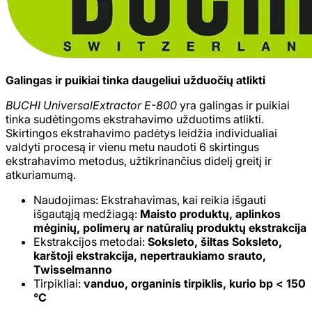
Galingas ir puikiai tinka daugeliui užduočių atlikti
BUCHI UniversalExtractor E-800
yra galingas ir puikiai
tinka sudėtingoms ekstrahavimo užduotims atlikti.
Skirtingos ekstrahavimo padėtys leidžia individualiai
valdyti procesą ir vienu metu naudoti 6 skirtingus
ekstrahavimo metodus, užtikrinančius didelį greitį ir
atkuriamumą.
Naudojimas: Ekstrahavimas, kai reikia išgauti
išgautąją medžiagą:
Maisto produktų, aplinkos
mėginių, polimerų ar natūralių produktų ekstrakcija
Ekstrakcijos metodai:
Soksleto, šiltas Soksleto,
karštoji ekstrakcija, nepertraukiamo srauto,
Twisselmanno
Tirpikliai:
vanduo, organinis tirpiklis, kurio bp < 150
°C