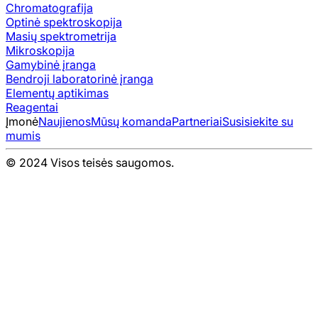
Chromatografija
Optinė spektroskopija
Masių spektrometrija
Mikroskopija
Gamybinė įranga
Bendroji laboratorinė įranga
Elementų aptikimas
Reagentai
Įmonė
Naujienos
Mūsų komanda
Partneriai
Susisiekite su
mumis
© 2024 Visos teisės saugomos.