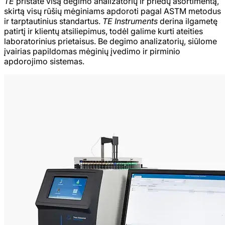
TE
pristatė visą degimo analizatorių ir priedų asortimentą,
skirtą visų rūšių mėginiams apdoroti pagal ASTM metodus
ir tarptautinius standartus.
TE Instruments
derina ilgametę
patirtį ir klientų atsiliepimus, todėl galime kurti ateities
laboratorinius prietaisus. Be degimo analizatorių, siūlome
įvairias papildomas mėginių įvedimo ir pirminio
apdorojimo sistemas.