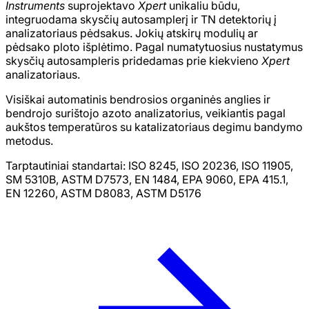
Instruments
suprojektavo
Xpert
unikaliu būdu,
integruodama skysčių autosamplerį ir TN detektorių į
analizatoriaus pėdsakus. Jokių atskirų modulių ar
pėdsako ploto išplėtimo. Pagal numatytuosius nustatymus
skysčių autosampleris pridedamas prie kiekvieno
Xpert
analizatoriaus.
Visiškai automatinis bendrosios organinės anglies ir
bendrojo surištojo azoto analizatorius, veikiantis pagal
aukštos temperatūros su katalizatoriaus degimu bandymo
metodus.
Tarptautiniai standartai: ISO 8245, ISO 20236, ISO 11905,
SM 5310B, ASTM D7573, EN 1484, EPA 9060, EPA 415.1,
EN 12260, ASTM D8083, ASTM D5176