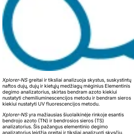
Xplorer-NS
greitai ir tiksliai analizuoja skystus, suskystintų
naftos dujų, dujų ir kietųjų medžiagų mėginius Elementinis
degimo analizatorius, skirtas bendram azoto kiekiui
nustatyti chemiliuminescencijos metodu ir bendram sieros
kiekiui nustatyti UV fluorescencijos metodu.
Xplorer-NS
yra mažiausias šiuolaikinėje rinkoje esantis
bendrojo azoto (TN) ir bendrosios sieros (TS)
analizatorius. Šis pažangus elementinio degimo
analizatorius leidžia greitai ir tiksliai analizuoti skysčių,