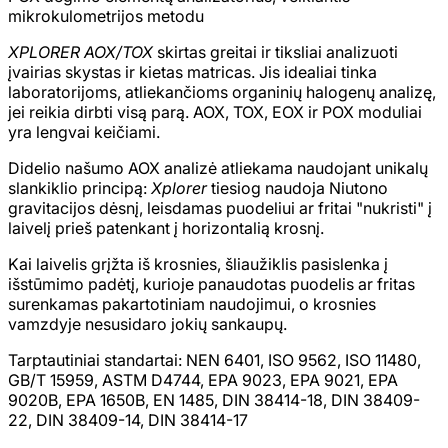
mikrokulometrijos metodu
XPLORER AOX/TOX
skirtas greitai ir tiksliai analizuoti
įvairias skystas ir kietas matricas. Jis idealiai tinka
laboratorijoms, atliekančioms organinių halogenų analizę,
jei reikia dirbti visą parą. AOX, TOX, EOX ir POX moduliai
yra lengvai keičiami.
Didelio našumo AOX analizė atliekama naudojant unikalų
slankiklio principą:
Xplorer
tiesiog naudoja Niutono
gravitacijos dėsnį, leisdamas puodeliui ar fritai "nukristi" į
laivelį prieš patenkant į horizontalią krosnį.
Kai laivelis grįžta iš krosnies, šliaužiklis pasislenka į
išstūmimo padėtį, kurioje panaudotas puodelis ar fritas
surenkamas pakartotiniam naudojimui, o krosnies
vamzdyje nesusidaro jokių sankaupų.
Tarptautiniai standartai: NEN 6401, ISO 9562, ISO 11480,
GB/T 15959, ASTM D4744, EPA 9023, EPA 9021, EPA
9020B, EPA 1650B, EN 1485, DIN 38414-18, DIN 38409-
22, DIN 38409-14, DIN 38414-17