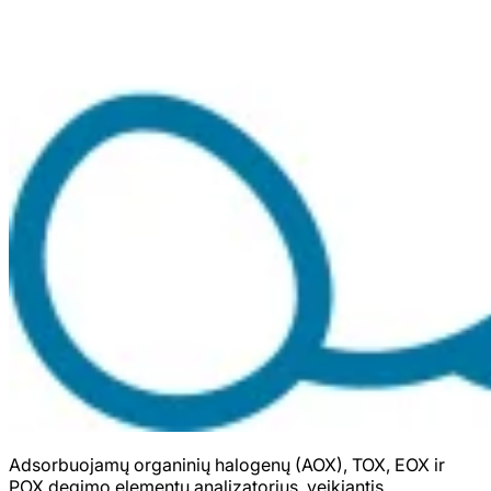
Adsorbuojamų organinių halogenų (AOX), TOX, EOX ir
POX degimo elementų analizatorius, veikiantis