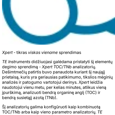
Xpert
- tikras
viskas viename
sprendimas
TE Instruments
didžiuojasi galėdama pristatyti šį elementų
degimo sprendimą -
Xpert TOC/TNb
analizatorių.
Dešimtmečių patirtis buvo panaudota kuriant šį naująjį
prietaisą, kuris yra geriausias patikimumo, tikslios mėginių
analizės ir patogumo vartotojui derinys.
Xpert
leidžia
naudotojui vienu metu, per kelias minutes, atlikus vieną
įpurškimą, analizuoti bendrą organinę anglį (TOC) ir
bendrą susietąjį azotą (TNb).
Šį analizatorių galima konfigūruoti kaip kombinuotą
TOC/TNb arba kaip vieno parametro analizatorių.
TE