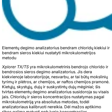
Elementų degimo analizatorius bendram chloridų kiekiui ir
bendram sieros kiekiui nustatyti mikrokulometrijos
metodu
Xplorer TX/TS
yra mikrokulometrinis bendrojo chlorido ir
bendrosios sieros degimo analizatorius. Jis dera
kiekvienoje laboratorijoje, nesvarbu, ar tai būtų mokslinių
tyrimų ir plėtros, ar chemijos, ar naftos chemijos pramonė.
Kietųjų, skystųjų, dujų ir suskystintų dujų mėginiai; šis
tvirtas elementų degimo analizatorius susidoroja su visais
jais. Chloridų ir sieros koncentracijos nustatymas pagal
mikrokulometriją yra absoliutus metodas, todėl
analizatoriaus kalibruoti nereikia. Dėl mažos aptikimo
ribos galima matuoti ppb lygio koncentracijas.