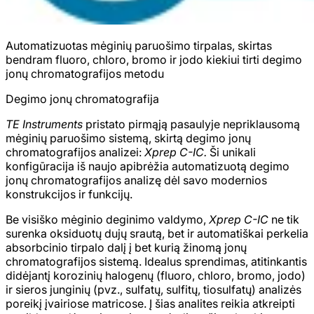
Automatizuotas mėginių paruošimo tirpalas, skirtas
bendram fluoro, chloro, bromo ir jodo kiekiui tirti degimo
jonų chromatografijos metodu
Degimo jonų chromatografija
TE Instruments
pristato pirmąją pasaulyje nepriklausomą
mėginių paruošimo sistemą, skirtą degimo jonų
chromatografijos analizei:
Xprep C-IC.
Ši unikali
konfigūracija iš naujo apibrėžia automatizuotą degimo
jonų chromatografijos analizę dėl savo modernios
konstrukcijos ir funkcijų.
Be visiško mėginio deginimo valdymo,
Xprep C-IC
ne tik
surenka oksiduotų dujų srautą, bet ir automatiškai perkelia
absorbcinio tirpalo dalį į bet kurią žinomą jonų
chromatografijos sistemą. Idealus sprendimas, atitinkantis
didėjantį korozinių halogenų (fluoro, chloro, bromo, jodo)
ir sieros junginių (pvz., sulfatų, sulfitų, tiosulfatų) analizės
poreikį įvairiose matricose. Į šias analites reikia atkreipti