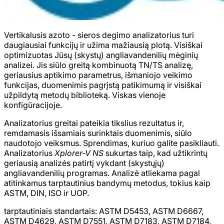
Vertikalusis azoto - sieros degimo analizatorius turi
daugiausiai funkcijų ir užima mažiausią plotą. Visiškai
optimizuotas Jūsų (skystų) angliavandenilių mėginių
analizei. Jis siūlo greitą kombinuotą TN/TS analizę,
geriausius aptikimo parametrus, išmaniojo veikimo
funkcijas, duomenimis pagrįstą patikimumą ir visiškai
užpildytą metodų biblioteką. Viskas vienoje
konfigūracijoje.
Analizatorius greitai pateikia tikslius rezultatus ir,
remdamasis išsamiais surinktais duomenimis, siūlo
naudotojo veiksmus. Sprendimas, kuriuo galite pasikliauti.
Analizatorius
Xplorer-V NS
sukurtas taip, kad užtikrintų
geriausią analizės patirtį vykdant (skystųjų)
angliavandenilių programas. Analizė atliekama pagal
atitinkamus tarptautinius bandymų metodus, tokius kaip
ASTM, DIN, ISO ir UOP.
tarptautiniais standartais: ASTM D5453, ASTM D6667,
ASTM D4629, ASTM D7551, ASTM D7183, ASTM D7184,