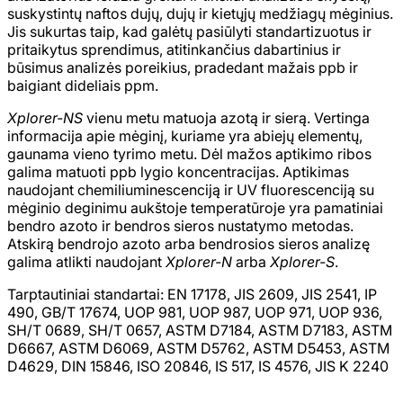
suskystintų naftos dujų, dujų ir kietųjų medžiagų mėginius.
Jis sukurtas taip, kad galėtų pasiūlyti standartizuotus ir
pritaikytus sprendimus, atitinkančius dabartinius ir
būsimus analizės poreikius, pradedant mažais ppb ir
baigiant dideliais ppm.
Xplorer-NS
vienu metu matuoja azotą ir sierą. Vertinga
informacija apie mėginį, kuriame yra abiejų elementų,
gaunama vieno tyrimo metu. Dėl mažos aptikimo ribos
galima matuoti ppb lygio koncentracijas. Aptikimas
naudojant chemiliuminescenciją ir UV fluorescenciją su
mėginio deginimu aukštoje temperatūroje yra pamatiniai
bendro azoto ir bendros sieros nustatymo metodas.
Atskirą bendrojo azoto arba bendrosios sieros analizę
galima atlikti naudojant
Xplorer-N
arba
Xplorer-S
.
Tarptautiniai standartai: EN 17178, JIS 2609, JIS 2541, IP
490, GB/T 17674, UOP 981, UOP 987, UOP 971, UOP 936,
SH/T 0689, SH/T 0657, ASTM D7184, ASTM D7183, ASTM
D6667, ASTM D6069, ASTM D5762, ASTM D5453, ASTM
D4629, DIN 15846, ISO 20846, IS 517, IS 4576, JIS K 2240